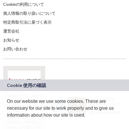
Cookieの利用について
個人情報の取り扱いについて
特定商取引法に基づく表示
運営会社
お知らせ
お問い合わせ
本サービスは、NTT
JASRAC許諾番号：
On our website we use some cookies. These are
ドコモグループの新
9024936001Y45037
規事業創出プログラ
necessary for our site to work properly and to give us
JASRAC許諾番号：
ム「docomo
9024936002Y45040
information about how our site is used.
STARTUP」を通じて
企画され、株式会社
teketにより運営され