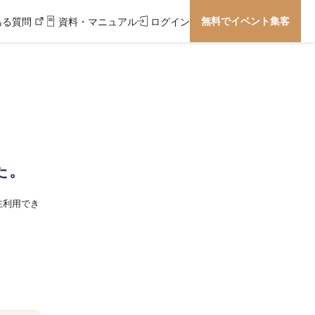
無料でイベント集客
ある質問
資料・マニュアル
ログイン
た。
在利用でき