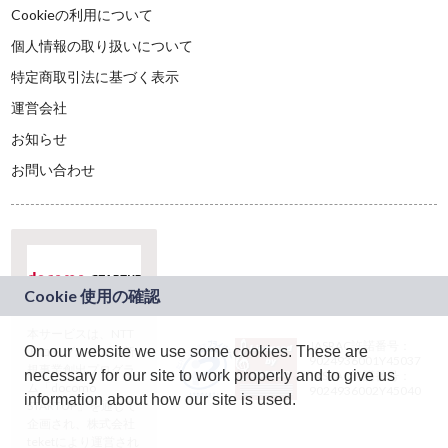
Cookieの利用について
個人情報の取り扱いについて
特定商取引法に基づく表示
運営会社
お知らせ
お問い合わせ
本サービスは、NTT
JASRAC許諾番号：
On our website we use some cookies. These are
ドコモグループの新
9024936001Y45037
規事業創出プログラ
necessary for our site to work properly and to give us
JASRAC許諾番号：
ム「docomo
9024936002Y45040
information about how our site is used.
STARTUP」を通じて
企画され、株式会社
teketにより運営され