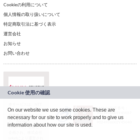
Cookieの利用について
個人情報の取り扱いについて
特定商取引法に基づく表示
運営会社
お知らせ
お問い合わせ
本サービスは、NTT
JASRAC許諾番号：
On our website we use some cookies. These are
ドコモグループの新
9024936001Y45037
規事業創出プログラ
necessary for our site to work properly and to give us
JASRAC許諾番号：
ム「docomo
9024936002Y45040
information about how our site is used.
STARTUP」を通じて
企画され、株式会社
teketにより運営され