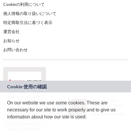
Cookieの利用について
個人情報の取り扱いについて
特定商取引法に基づく表示
運営会社
お知らせ
お問い合わせ
本サービスは、NTT
JASRAC許諾番号：
On our website we use some cookies. These are
ドコモグループの新
9024936001Y45037
規事業創出プログラ
necessary for our site to work properly and to give us
JASRAC許諾番号：
ム「docomo
9024936002Y45040
information about how our site is used.
STARTUP」を通じて
企画され、株式会社
teketにより運営され