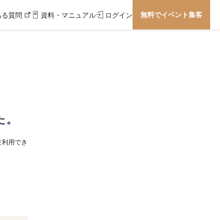
無料でイベント集客
ある質問
資料・マニュアル
ログイン
た。
在利用でき