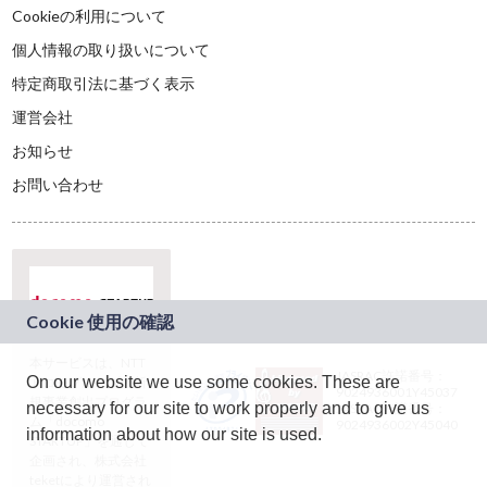
Cookieの利用について
個人情報の取り扱いについて
特定商取引法に基づく表示
運営会社
お知らせ
お問い合わせ
本サービスは、NTT
JASRAC許諾番号：
On our website we use some cookies. These are
ドコモグループの新
9024936001Y45037
規事業創出プログラ
necessary for our site to work properly and to give us
JASRAC許諾番号：
ム「docomo
9024936002Y45040
information about how our site is used.
STARTUP」を通じて
企画され、株式会社
teketにより運営され