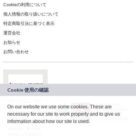
Cookieの利用について
個人情報の取り扱いについて
特定商取引法に基づく表示
運営会社
お知らせ
お問い合わせ
本サービスは、NTT
JASRAC許諾番号：
On our website we use some cookies. These are
ドコモグループの新
9024936001Y45037
規事業創出プログラ
necessary for our site to work properly and to give us
JASRAC許諾番号：
ム「docomo
9024936002Y45040
information about how our site is used.
STARTUP」を通じて
企画され、株式会社
teketにより運営され