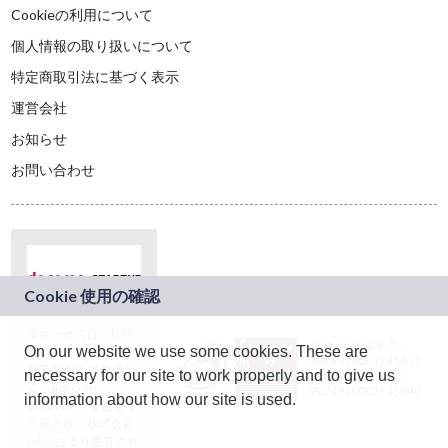
Cookieの利用について
個人情報の取り扱いについて
特定商取引法に基づく表示
運営会社
お知らせ
お問い合わせ
本サービスは、NTT
JASRAC許諾番号：
On our website we use some cookies. These are
ドコモグループの新
9024936001Y45037
規事業創出プログラ
necessary for our site to work properly and to give us
JASRAC許諾番号：
ム「docomo
9024936002Y45040
information about how our site is used.
STARTUP」を通じて
企画され、株式会社
teketにより運営され