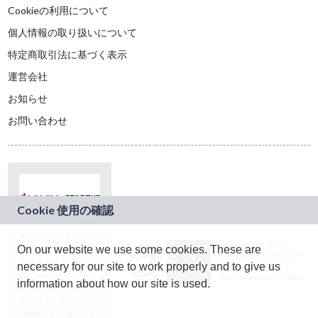
Cookieの利用について
個人情報の取り扱いについて
特定商取引法に基づく表示
運営会社
お知らせ
お問い合わせ
本サービスは、NTT
JASRAC許諾番号：
On our website we use some cookies. These are
ドコモグループの新
9024936001Y45037
規事業創出プログラ
necessary for our site to work properly and to give us
JASRAC許諾番号：
ム「docomo
9024936002Y45040
information about how our site is used.
STARTUP」を通じて
企画され、株式会社
teketにより運営され