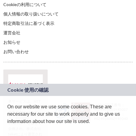
Cookieの利用について
個人情報の取り扱いについて
特定商取引法に基づく表示
運営会社
お知らせ
お問い合わせ
本サービスは、NTT
JASRAC許諾番号：
On our website we use some cookies. These are
ドコモグループの新
9024936001Y45037
規事業創出プログラ
necessary for our site to work properly and to give us
JASRAC許諾番号：
ム「docomo
9024936002Y45040
information about how our site is used.
STARTUP」を通じて
企画され、株式会社
teketにより運営され