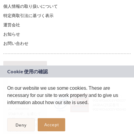
個人情報の取り扱いについて
特定商取引法に基づく表示
運営会社
お知らせ
お問い合わせ
On our website we use some cookies. These are
本サービスは、NTT
necessary for our site to work properly and to give us
JASRAC許諾番号：
ドコモグループの新
9024936001Y45037
information about how our site is used.
規事業創出プログラ
JASRAC許諾番号：
ム「docomo
9024936002Y45040
STARTUP」を通じて
企画され、株式会社
teketにより運営され
Accept
Deny
ています。