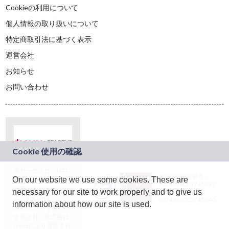
Cookieの利用について
個人情報の取り扱いについて
特定商取引法に基づく表示
運営会社
お知らせ
お問い合わせ
本サービスは、NTT
JASRAC許諾番号：
On our website we use some cookies. These are
ドコモグループの新
9024936001Y45037
規事業創出プログラ
necessary for our site to work properly and to give us
JASRAC許諾番号：
ム「docomo
9024936002Y45040
information about how our site is used.
STARTUP」を通じて
企画され、株式会社
teketにより運営され