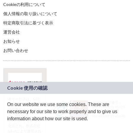
Cookieの利用について
個人情報の取り扱いについて
特定商取引法に基づく表示
運営会社
お知らせ
お問い合わせ
本サービスは、NTT
JASRAC許諾番号：
On our website we use some cookies. These are
ドコモグループの新
9024936001Y45037
規事業創出プログラ
necessary for our site to work properly and to give us
JASRAC許諾番号：
ム「docomo
9024936002Y45040
information about how our site is used.
STARTUP」を通じて
企画され、株式会社
teketにより運営され