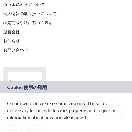
Cookieの利用について
個人情報の取り扱いについて
特定商取引法に基づく表示
運営会社
お知らせ
お問い合わせ
本サービスは、NTT
JASRAC許諾番号：
On our website we use some cookies. These are
ドコモグループの新
9024936001Y45037
規事業創出プログラ
necessary for our site to work properly and to give us
JASRAC許諾番号：
ム「docomo
9024936002Y45040
information about how our site is used.
STARTUP」を通じて
企画され、株式会社
teketにより運営され