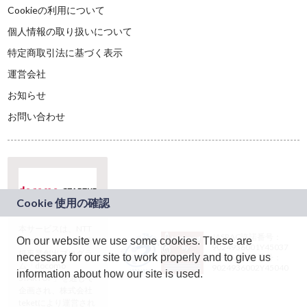
Cookieの利用について
個人情報の取り扱いについて
特定商取引法に基づく表示
運営会社
お知らせ
お問い合わせ
本サービスは、NTT
JASRAC許諾番号：
On our website we use some cookies. These are
ドコモグループの新
9024936001Y45037
規事業創出プログラ
necessary for our site to work properly and to give us
JASRAC許諾番号：
ム「docomo
9024936002Y45040
information about how our site is used.
STARTUP」を通じて
企画され、株式会社
teketにより運営され