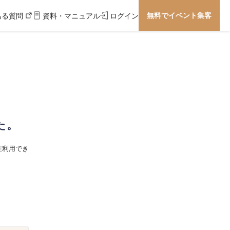
無料でイベント集客
ある質問
資料・マニュアル
ログイン
た。
在利用でき