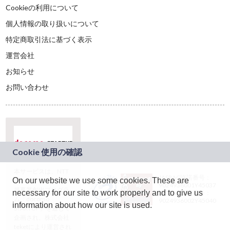
Cookieの利用について
個人情報の取り扱いについて
特定商取引法に基づく表示
運営会社
お知らせ
お問い合わせ
本サービスは、NTT
JASRAC許諾番号：
On our website we use some cookies. These are
ドコモグループの新
9024936001Y45037
規事業創出プログラ
necessary for our site to work properly and to give us
JASRAC許諾番号：
ム「docomo
9024936002Y45040
information about how our site is used.
STARTUP」を通じて
企画され、株式会社
teketにより運営され