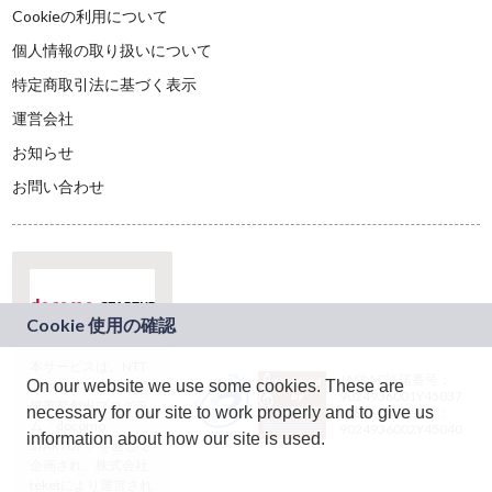
Cookieの利用について
個人情報の取り扱いについて
特定商取引法に基づく表示
運営会社
お知らせ
お問い合わせ
本サービスは、NTT
JASRAC許諾番号：
On our website we use some cookies. These are
ドコモグループの新
9024936001Y45037
規事業創出プログラ
necessary for our site to work properly and to give us
JASRAC許諾番号：
ム「docomo
9024936002Y45040
information about how our site is used.
STARTUP」を通じて
企画され、株式会社
teketにより運営され