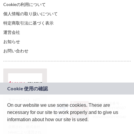
Cookieの利用について
個人情報の取り扱いについて
特定商取引法に基づく表示
運営会社
お知らせ
お問い合わせ
本サービスは、NTT
JASRAC許諾番号：
On our website we use some cookies. These are
ドコモグループの新
9024936001Y45037
規事業創出プログラ
necessary for our site to work properly and to give us
JASRAC許諾番号：
ム「docomo
9024936002Y45040
information about how our site is used.
STARTUP」を通じて
企画され、株式会社
teketにより運営され