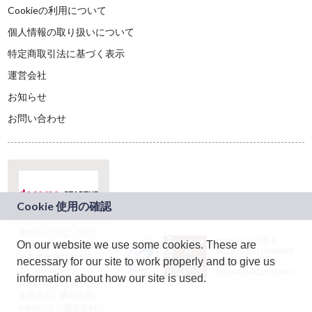
Cookieの利用について
個人情報の取り扱いについて
特定商取引法に基づく表示
運営会社
お知らせ
お問い合わせ
本サービスは、NTT
JASRAC許諾番号：
On our website we use some cookies. These are
ドコモグループの新
9024936001Y45037
規事業創出プログラ
necessary for our site to work properly and to give us
JASRAC許諾番号：
ム「docomo
9024936002Y45040
information about how our site is used.
STARTUP」を通じて
企画され、株式会社
teketにより運営され