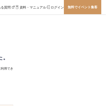
無料でイベント集客
ある質問
資料・マニュアル
ログイン
た。
在利用でき