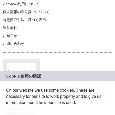
Cookieの利用について
個人情報の取り扱いについて
特定商取引法に基づく表示
運営会社
お知らせ
お問い合わせ
本サービスは、NTT
JASRAC許諾番号：
On our website we use some cookies. These are
ドコモグループの新
9024936001Y45037
規事業創出プログラ
necessary for our site to work properly and to give us
JASRAC許諾番号：
ム「docomo
9024936002Y45040
information about how our site is used.
STARTUP」を通じて
企画され、株式会社
teketにより運営され