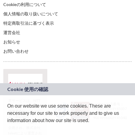
Cookieの利用について
個人情報の取り扱いについて
特定商取引法に基づく表示
運営会社
お知らせ
お問い合わせ
本サービスは、NTT
JASRAC許諾番号：
On our website we use some cookies. These are
ドコモグループの新
9024936001Y45037
規事業創出プログラ
necessary for our site to work properly and to give us
JASRAC許諾番号：
ム「docomo
9024936002Y45040
information about how our site is used.
STARTUP」を通じて
企画され、株式会社
teketにより運営され