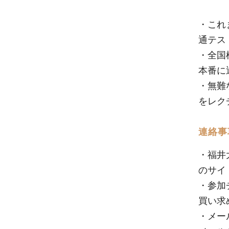
・これ
通テス
・全国
本番に
・無難
をレク
連絡事
・福井
のサイ
・参加
買い求
・メー