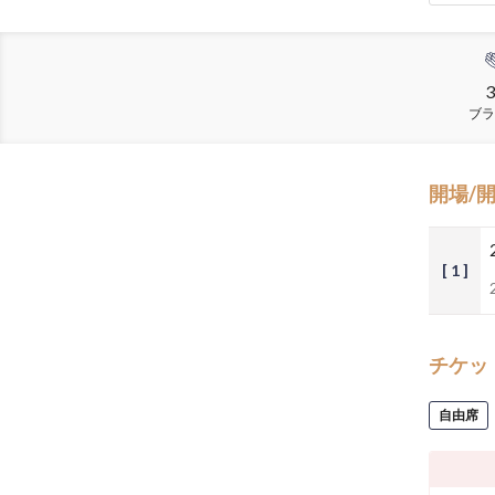
3
ブラ
開場/
[ 1 ]
チケッ
自由席