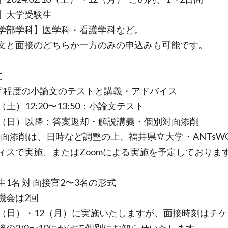
】大学受験生
学部学科】医学科・看護学科など。
文と面接のどちらか一方のみの申込みも可能です。
文
0字程度の小論文のテストと講義・アドバイス
0（土）12:20〜13:50：小論文テスト
11（日）以降：答案返却・解説講義・個別対面添削
対面添削は、日時など調整の上、福井県立大学・ANTsWO
ィスで実施、またはZoomによる実施を予定しておりま
生1名 対 面接官2〜3名の形式
機会は2回
11（日）・12（月）に実施いたしますが、面接時刻はチ