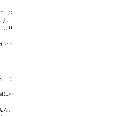
に、共
ます。
、より
イント
く、こ
目にお
せん。