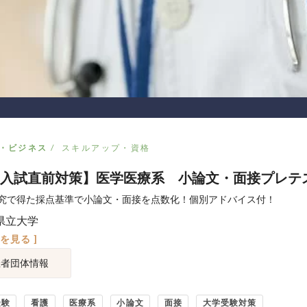
・ビジネス
スキルアップ・資格
入試直前対策】医学医療系 小論文・面接プレテ
究で得た採点基準で小論文・面接を点数化！個別アドバイス付！
県立大学
図を見る ]
催者団体情報
受験
看護
医療系
小論文
面接
大学受験対策