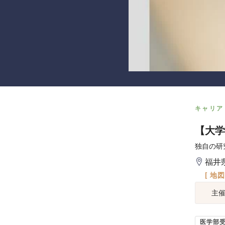
キャリア
【大学
独自の研
福井
[ 地
主
医学部