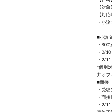
【対象
【対応
・小論
■小論
・80
・2/1
・2/
*個別
井オフ
■面接
・受験
・面接
・2/