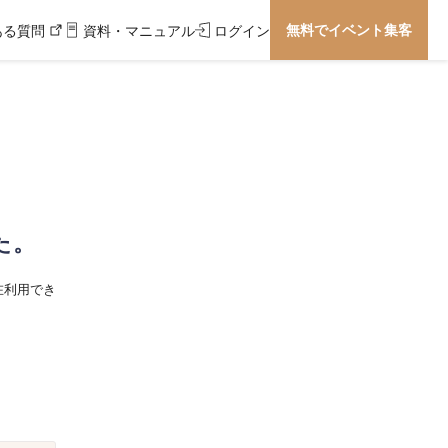
無料でイベント集客
ある質問
資料・マニュアル
ログイン
た。
在利用でき