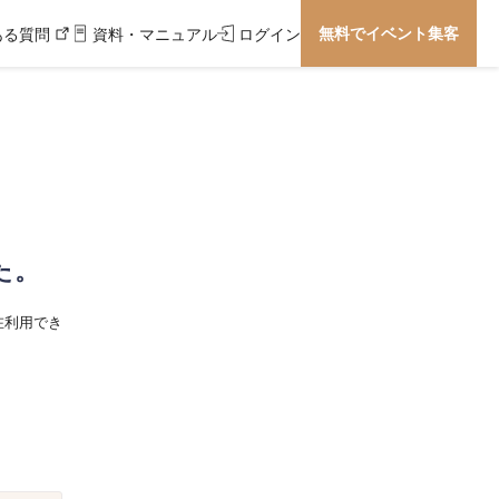
無料でイベント集客
ある質問
資料・マニュアル
ログイン
た。
在利用でき