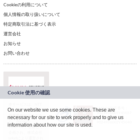
Cookieの利用について
個人情報の取り扱いについて
特定商取引法に基づく表示
運営会社
お知らせ
お問い合わせ
本サービスは、NTT
JASRAC許諾番号：
On our website we use some cookies. These are
ドコモグループの新
9024936001Y45037
規事業創出プログラ
necessary for our site to work properly and to give us
JASRAC許諾番号：
ム「docomo
9024936002Y45040
information about how our site is used.
STARTUP」を通じて
企画され、株式会社
teketにより運営され