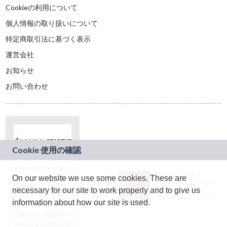
Cookieの利用について
個人情報の取り扱いについて
特定商取引法に基づく表示
運営会社
お知らせ
お問い合わせ
本サービスは、NTT
JASRAC許諾番号：
On our website we use some cookies. These are
ドコモグループの新
9024936001Y45037
規事業創出プログラ
necessary for our site to work properly and to give us
JASRAC許諾番号：
ム「docomo
9024936002Y45040
information about how our site is used.
STARTUP」を通じて
企画され、株式会社
teketにより運営され