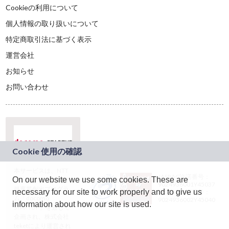
Cookieの利用について
個人情報の取り扱いについて
特定商取引法に基づく表示
運営会社
お知らせ
お問い合わせ
本サービスは、NTT
JASRAC許諾番号：
On our website we use some cookies. These are
ドコモグループの新
9024936001Y45037
規事業創出プログラ
necessary for our site to work properly and to give us
JASRAC許諾番号：
ム「docomo
9024936002Y45040
information about how our site is used.
STARTUP」を通じて
企画され、株式会社
teketにより運営され