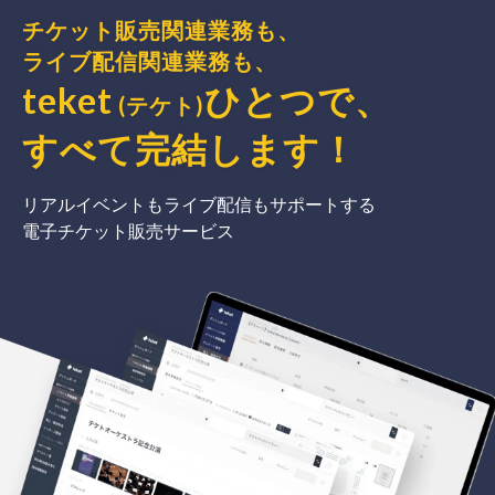
チケット販売関連業務も、
ライブ配信関連業務も、
teket
ひとつで、
(テケト)
すべて完結
します
！
リアルイベントもライブ配信もサポートする
電子チケット販売サービス