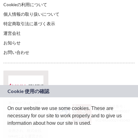
Cookieの利用について
個人情報の取り扱いについて
特定商取引法に基づく表示
運営会社
お知らせ
お問い合わせ
本サービスは、NTT
JASRAC許諾番号：
On our website we use some cookies. These are
ドコモグループの新
9024936001Y45037
規事業創出プログラ
necessary for our site to work properly and to give us
JASRAC許諾番号：
ム「docomo
9024936002Y45040
information about how our site is used.
STARTUP」を通じて
企画され、株式会社
teketにより運営され