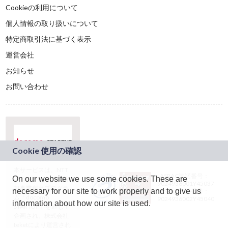
Cookieの利用について
個人情報の取り扱いについて
特定商取引法に基づく表示
運営会社
お知らせ
お問い合わせ
本サービスは、NTT
JASRAC許諾番号：
On our website we use some cookies. These are
ドコモグループの新
9024936001Y45037
規事業創出プログラ
necessary for our site to work properly and to give us
JASRAC許諾番号：
ム「docomo
9024936002Y45040
information about how our site is used.
STARTUP」を通じて
企画され、株式会社
teketにより運営され