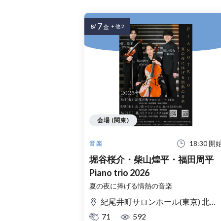
7
8/
金
+ 他 2
会場 (関東)
18:30 開
音楽
堀谷桜介・柴山煌平・福田周平
Piano trio 2026
夏の夜に捧げる情熱の音楽
紀尾井町サロンホール(東京) 北ノ庄クラシックス(福井)
71
592