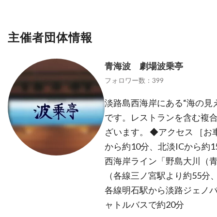
主催者団体情報
青海波 劇場波乗亭
フォロワー数：399
淡路島西海岸にある“海の見
です。レストランを含む複合施設
ざいます。 ◆アクセス ［お
から約10分、北淡ICから約
西海岸ライン「野島大川（
（各線三ノ宮駅より約55分、
各線明石駅から淡路ジェノ
ャトルバスで約20分