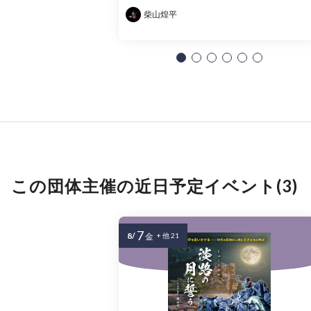
柴山煌平
この団体主催の近日予定イベント(3)
7
8/
金
+ 他 21