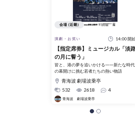
会場 (近畿)
14:00 開
演劇・お笑い
【指定席券】ミュージカル「淡
の月に誓う」
皆と、港の夢を追いかける――新たな時代
の幕開けに挑む若者たちの熱い物語
青海波 劇場波乗亭
532
2618
4
青海波 劇場波乗亭