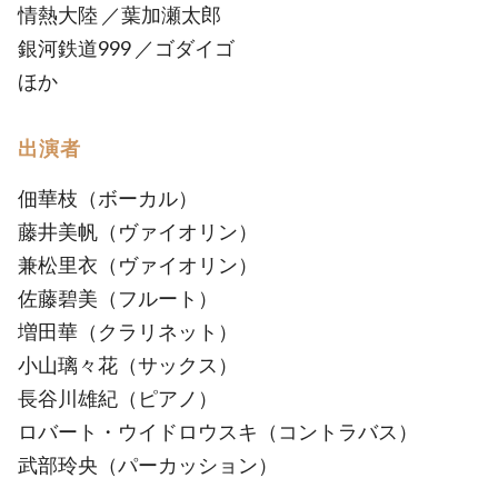
情熱大陸 ／葉加瀬太郎
銀河鉄道999 ／ゴダイゴ
ほか
出演者
佃華枝（ボーカル）
藤井美帆（ヴァイオリン）
兼松里衣（ヴァイオリン）
佐藤碧美（フルート）
増田華（クラリネット）
小山璃々花（サックス）
長谷川雄紀（ピアノ）
ロバート・ウイドロウスキ（コントラバス）
武部玲央（パーカッション）