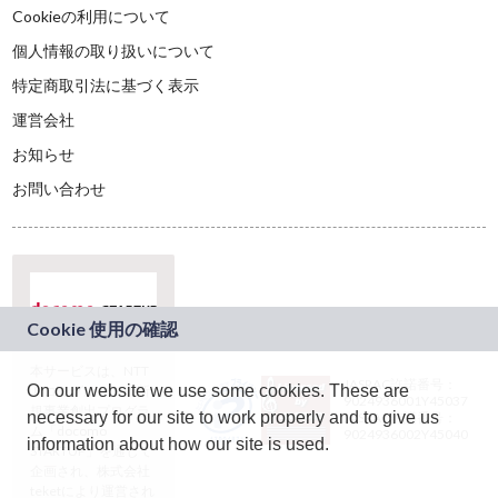
Cookieの利用について
個人情報の取り扱いについて
特定商取引法に基づく表示
運営会社
お知らせ
お問い合わせ
本サービスは、NTT
JASRAC許諾番号：
On our website we use some cookies. These are
ドコモグループの新
9024936001Y45037
規事業創出プログラ
necessary for our site to work properly and to give us
JASRAC許諾番号：
ム「docomo
9024936002Y45040
information about how our site is used.
STARTUP」を通じて
企画され、株式会社
teketにより運営され