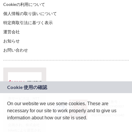
Cookieの利用について
個人情報の取り扱いについて
特定商取引法に基づく表示
運営会社
お知らせ
お問い合わせ
本サービスは、NTT
JASRAC許諾番号：
On our website we use some cookies. These are
ドコモグループの新
9024936001Y45037
規事業創出プログラ
necessary for our site to work properly and to give us
JASRAC許諾番号：
ム「docomo
9024936002Y45040
information about how our site is used.
STARTUP」を通じて
企画され、株式会社
teketにより運営され