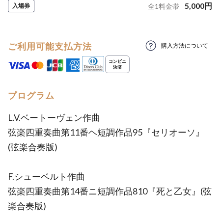
5,000
円
入場券
全
1
料金帯
ご利用可能支払方法
購入方法について
プログラム
L.V.ベートーヴェン作曲
弦楽四重奏曲第11番ヘ短調作品95『セリオーソ』
(弦楽合奏版)
F.シューベルト作曲
弦楽四重奏曲第14番ニ短調作品810『死と乙女』(弦
楽合奏版)