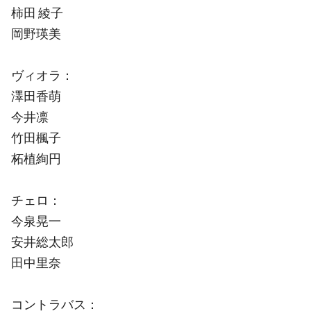
柿田 綾子
岡野瑛美
ヴィオラ：
澤田香萌
今井凛
竹田楓子
柘植絢円
チェロ：
今泉晃一
安井総太郎
田中里奈
コントラバス：