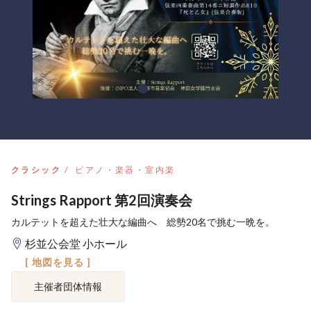
クラシック
ピアノ・楽器・室内楽
Strings Rapport 第2回演奏会
カルテットを超えた壮大な編曲へ 総勢20名で挑む一晩を。
杉並公会堂 小ホール
[ 地図を見る ]
主催者団体情報