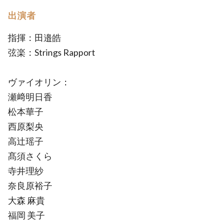
出演者
指揮：田邉皓
弦楽：Strings Rapport
ヴァイオリン：
瀬﨑明日香
松本華子
西原梨央
高辻瑶子
髙須さくら
寺井理紗
奈良原裕子
大森 麻貴
福岡 美子