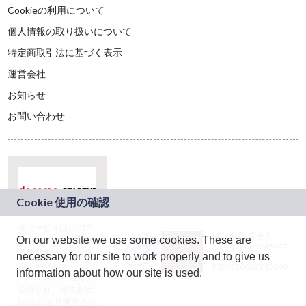
Cookieの利用について
個人情報の取り扱いについて
特定商取引法に基づく表示
運営会社
お知らせ
お問い合わせ
本サービスは、NTT
JASRAC許諾番号：
On our website we use some cookies. These are
ドコモグループの新
9024936001Y45037
規事業創出プログラ
necessary for our site to work properly and to give us
JASRAC許諾番号：
ム「docomo
9024936002Y45040
information about how our site is used.
STARTUP」を通じて
企画され、株式会社
teketにより運営され