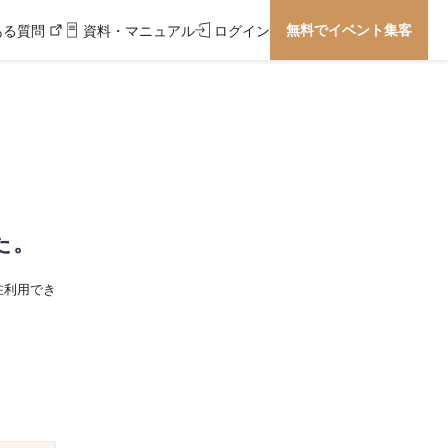
無料でイベント集客
ある質問
資料・マニュアル
ログイン
た。
在利用でき