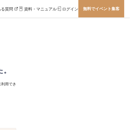
無料でイベント集客
ある質問
資料・マニュアル
ログイン
た。
在利用でき