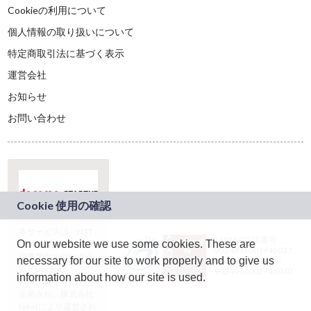
Cookieの利用について
個人情報の取り扱いについて
特定商取引法に基づく表示
運営会社
お知らせ
お問い合わせ
本サービスは、NTT
JASRAC許諾番号：
On our website we use some cookies. These are
ドコモグループの新
9024936001Y45037
規事業創出プログラ
necessary for our site to work properly and to give us
JASRAC許諾番号：
ム「docomo
9024936002Y45040
information about how our site is used.
STARTUP」を通じて
企画され、株式会社
teketにより運営され