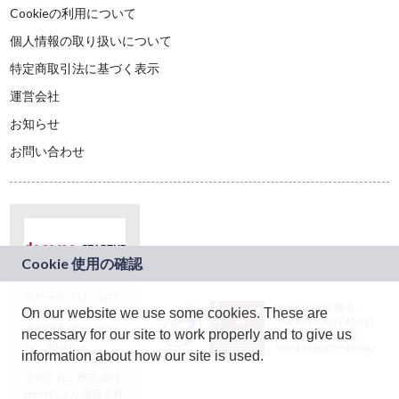
Cookieの利用について
個人情報の取り扱いについて
特定商取引法に基づく表示
運営会社
お知らせ
お問い合わせ
本サービスは、NTT
JASRAC許諾番号：
On our website we use some cookies. These are
ドコモグループの新
9024936001Y45037
規事業創出プログラ
necessary for our site to work properly and to give us
JASRAC許諾番号：
ム「docomo
9024936002Y45040
information about how our site is used.
STARTUP」を通じて
企画され、株式会社
teketにより運営され