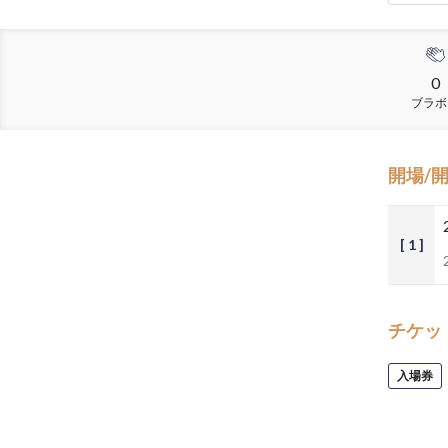
0
ブラボ
開場/
[ 1 ]
チケッ
入場券