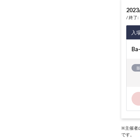
2023
終了: 
入
Ba
※主催者
です。