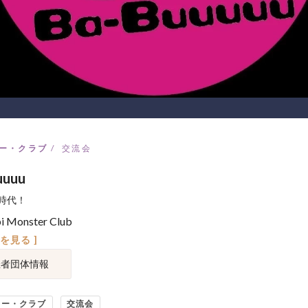
ー・クラブ
交流会
uuuu
時代！
i Monster Club
図を見る ]
催者団体情報
ィー・クラブ
交流会