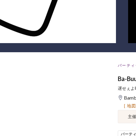
パーティ
Ba-Bu
遅せぇよ
Bamb
[ 地
主
パーテ