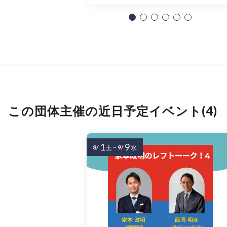
この団体主催の近日予定イベント(4)
1
9
8/
~
9/
土
水