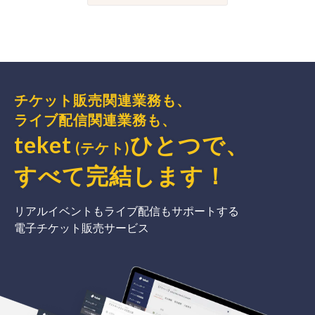
チケット販売関連業務も、
ライブ配信関連業務も、
teket
ひとつで、
(テケト)
すべて完結
します
！
リアルイベントもライブ配信もサポートする
電子チケット販売サービス