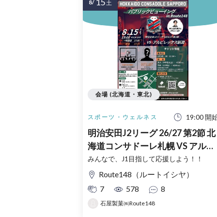
15
8/
土
会場 (北海道・東北)
19:00 開
スポーツ・ウェルネス
明治安田J2リーグ 26/27 第2節 北
海道コンサドーレ札幌 VS アルビ
レックス新潟 パブリックビュー
みんなで、J1目指して応援しよう！！
イング in Route148
Route148（ルートイシヤ）
7
578
8
石屋製菓㈱Route148