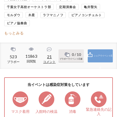
千葉女子高校オーケストラ部
定期演奏会
亀井聖矢
モルダウ
木星
ラフマニノフ
ピアノコンチェルト
ピアノ協奏曲
もっとみる
0
/ 10
11863
523
21
シェアでイベント応
ブラボーでイベント応援
回閲覧
ブラボー
コメント
援
当イベントは感染症対策をしています
緊急連絡先の
記
マスク着用
入館時の検温
消毒
入