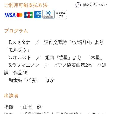
ご利用可能支払方法
購入方法について
プログラム
F.スメタナ ／ 連作交響詩『わが祖国』より
「モルダウ」
G.ホルスト ／ 組曲『惑星』より 「木星」
S.ラフマニノフ ／ ピアノ協奏曲第2番 ハ短
調 作品18
和太鼓「稲妻」 ほか
出演者
指揮 ：山岡 健