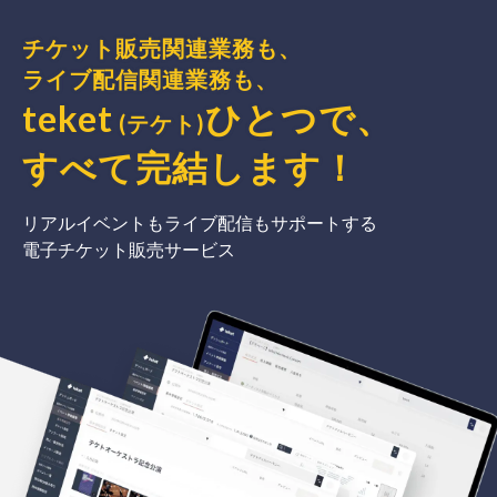
チケット販売関連業務も、
ライブ配信関連業務も、
teket
ひとつで、
(テケト)
すべて完結
します
！
リアルイベントもライブ配信もサポートする
電子チケット販売サービス