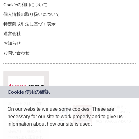
Cookieの利用について
個人情報の取り扱いについて
特定商取引法に基づく表示
運営会社
お知らせ
お問い合わせ
本サービスは、NTT
JASRAC許諾番号：
On our website we use some cookies. These are
ドコモグループの新
9024936001Y45037
規事業創出プログラ
necessary for our site to work properly and to give us
JASRAC許諾番号：
ム「docomo
9024936002Y45040
information about how our site is used.
STARTUP」を通じて
企画され、株式会社
teketにより運営され