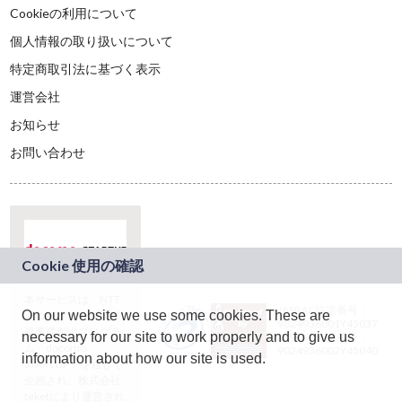
Cookieの利用について
個人情報の取り扱いについて
特定商取引法に基づく表示
運営会社
お知らせ
お問い合わせ
本サービスは、NTT
JASRAC許諾番号：
On our website we use some cookies. These are
ドコモグループの新
9024936001Y45037
規事業創出プログラ
necessary for our site to work properly and to give us
JASRAC許諾番号：
ム「docomo
9024936002Y45040
information about how our site is used.
STARTUP」を通じて
企画され、株式会社
teketにより運営され