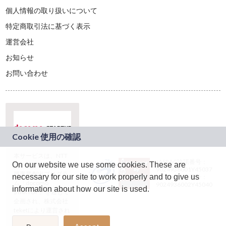
個人情報の取り扱いについて
特定商取引法に基づく表示
運営会社
お知らせ
お問い合わせ
本サービスは、NTT
JASRAC許諾番号：
On our website we use some cookies. These are
ドコモグループの新
9024936001Y45037
規事業創出プログラ
necessary for our site to work properly and to give us
JASRAC許諾番号：
ム「docomo
9024936002Y45040
information about how our site is used.
STARTUP」を通じて
企画され、株式会社
teketにより運営され
ています。