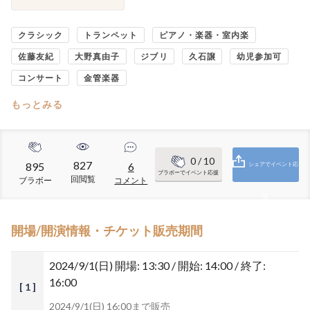
クラシック
トランペット
ピアノ・楽器・室内楽
佐藤友紀
大野真由子
ジブリ
久石譲
幼児参加可
コンサート
金管楽器
もっとみる
0
/ 10
827
895
6
シェアでイベント応
ブラボーでイベント応援
回閲覧
ブラボー
コメント
援
開場/開演情報・チケット販売期間
2024/9/1(日)
開場: 13:30 / 開始: 14:00 / 終了:
16:00
[ 1 ]
2024/9/1(日) 16:00まで販売