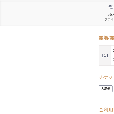
56
ブラボ
開場/
[ 1 ]
チケッ
入場券
ご利用