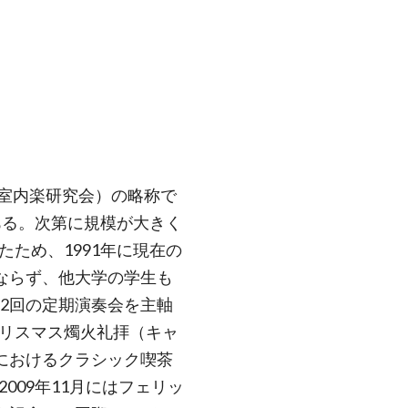
iety”（室内楽研究会）の略称で
ある。次第に規模が大きく
ため、1991年に現在の
みならず、他大学の学生も
に2回の定期演奏会を主軸
リスマス燭火礼拝（キャ
祭におけるクラシック喫茶
009年11月にはフェリッ