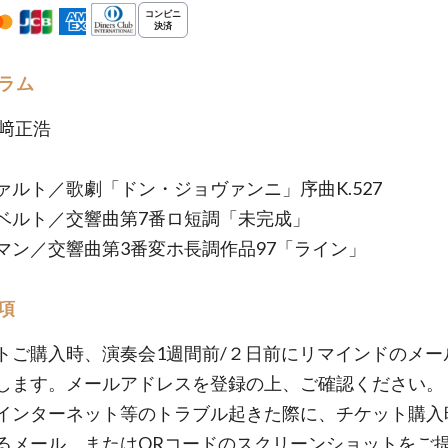
ラム
井﨑正浩
ァルト／歌劇「ドン・ジョヴァンニ」序曲K.527
ベルト／交響曲第7番ロ短調「未完成」
マン／交響曲第3番変ホ長調作品97「ライン」
項
トご購入時、演奏会1週間前/２日前にリマインドのメー
します。メールアドレスを登録の上、ご確認ください。
インターネット等のトラブル起きた際に、チケット購入
るメール、またはQRコードのスクリーンショットをご