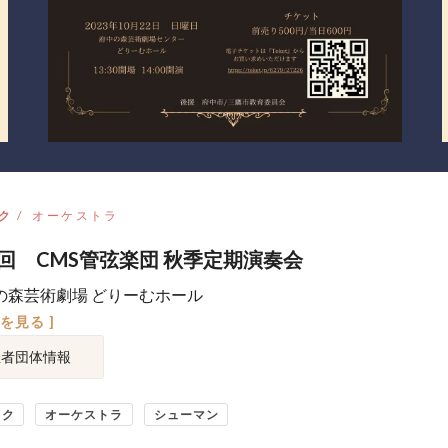
ク
オーケストラ
3回 CMS管弦楽団 秋季定期演奏会
の森芸術劇場 どりーむホール
図を見る ]
催者団体情報
ック
オーケストラ
シューマン