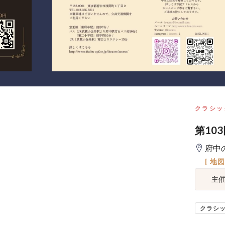
クラシッ
第10
府中
[ 地
主
クラシ