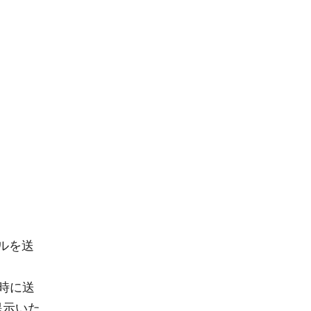
ルを送
時に送
提示いた