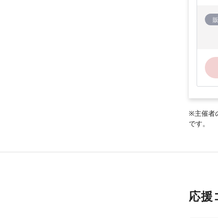
※主催者
です。
応援