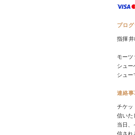
プログ
指揮 
モーツ
シュー
シュー
連絡事
チケッ
信いた
当日、
信され